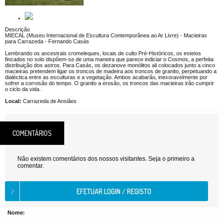
Descrição
MIECAL (Museu Internacional de Escultura Contemporânea ao Ar Livre) - Macieiras
para Carrazeda - Fernando Casás
Lembrando os ancestrais cromeleques, locais de culto Pré-Históricos, os esteios
fincados no solo dispõem-se de uma maneira que parece indiciar o Cosmos, a perfeita
distribuição dos astros. Para Casás, os dezanove monólitos ali colocados junto a cinco
macieiras pretendem ligar os troncos de madeira aos troncos de granito, perpetuando a
dialéctica entre as esculturas e a vegetação. Ambos acabarão, inexoravelmente por
sofrer a corrosão do tempo. O granito a erosão, os troncos das macieiras irão cumprir
o ciclo da vida.
Local:
Carrazeda de Ansiães
COMENTÁRIOS
Não existem comentários dos nossos visitantes. Seja o primeiro a
comentar.
Nome: