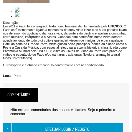
Descrição
Em 2011 o Fado foi consagrado Património Imaterial da Humanidade pela
UNESCO
. O
Fado está intimamente ligado a momentos de convívio e lazer e as suas poesias falam-
nos de amor, do quotidiano da nossa vida, da sorte e do destino e apelam à comunhão
entre músicos, intérpretes e ouvintes. Conheça este património numa visita sempre
guiada ao longo de todo o circuito e que inclui: viagem de minibus de e para qualquer
Hotel da zona do Grande Porto; visita guiada pelos principais ícones da cidade como a
Foz e a Casa da Música, com especial relevo para a zona histórica, classificada como
Património Mundial pela UNESCO; visita às Caves de Vinho do Porto com prova de
vinhos e espetáculo de Fado e/ou cantares tradicionais (folclore, animação teatral,
tunas universitárias).
O transporte é efetuado em veículo confortável e com ar condicionado.
Local:
Porto
COMENTÁRIOS
Não existem comentários dos nossos visitantes. Seja o primeiro a
comentar.