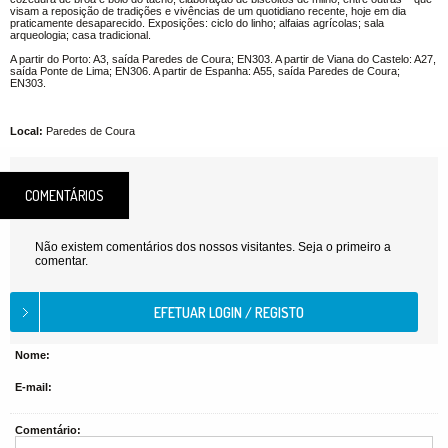
visam a reposição de tradições e vivências de um quotidiano recente, hoje em dia
praticamente desaparecido. Exposições: ciclo do linho; alfaias agrícolas; sala
arqueologia; casa tradicional.
A partir do Porto: A3, saída Paredes de Coura; EN303. A partir de Viana do Castelo: A27,
saída Ponte de Lima; EN306. A partir de Espanha: A55, saída Paredes de Coura;
EN303.
Local:
Paredes de Coura
COMENTÁRIOS
Não existem comentários dos nossos visitantes. Seja o primeiro a
comentar.
Nome:
E-mail:
Comentário: