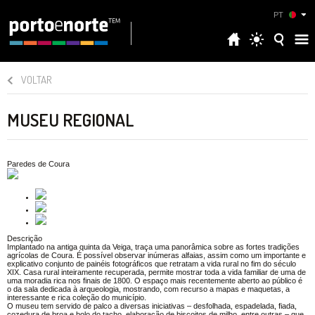
PT
VOLTAR
MUSEU REGIONAL
Paredes de Coura
Descrição
Implantado na antiga quinta da Veiga, traça uma panorâmica sobre as fortes tradições
agrícolas de Coura. É possível observar inúmeras alfaias, assim como um importante e
explicativo conjunto de painéis fotográficos que retratam a vida rural no fim do século
XIX. Casa rural inteiramente recuperada, permite mostrar toda a vida familiar de uma de
uma moradia rica nos finais de 1800. O espaço mais recentemente aberto ao público é
o da sala dedicada à arqueologia, mostrando, com recurso a mapas e maquetas, a
interessante e rica coleção do município.
O museu tem servido de palco a diversas iniciativas – desfolhada, espadelada, fiada,
cozedura de broa e bolo do tacho, elaboração de biscoitos de milho, entre outras – que