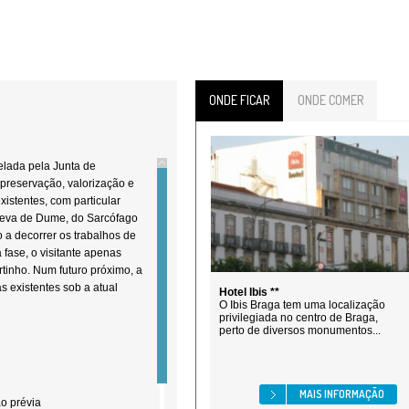
ONDE FICAR
ONDE COMER
elada pela Junta de
preservação, valorização e
xistentes, com particular
sueva de Dume, do Sarcófago
o a decorrer os trabalhos de
 fase, o visitante apenas
tinho. Num futuro próximo, a
as existentes sob a atual
Hotel Ibis **
O Ibis Braga tem uma localização
privilegiada no centro de Braga,
perto de diversos monumentos...
MAIS INFORMAÇÃO
o prévia