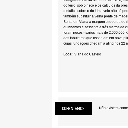
Inaugurada em 30 de Junho de 1878, em 
do ferro, sob o risco e os cálculos da pres
metálica sobre o rio Lima veio não só perm
também substituir a velha ponte de madei
Bento em Viana à margem esquerda do r
quinhentos e sessenta e três metros de c
foram neces - sários mais de 2.000.000 Ki
dos tabuleiros que assentam em nove pila
cujas fundações chegam a atingir os 22 m
Local:
Viana do Castelo
COMENTÁRIOS
Não existem coment