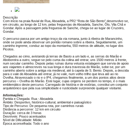
Descrição
Com início na praia fluvial de Rua, Aboadela, a PR2 “Rota de São Bento” desenvolve-se,
em circuito, ao longo de 12 km, pelas freguesias de Aboadela, Sanche, Ôlo, Vila Chã e
Gondar. Após a passagem pela freguesia de Sanche, chega-se ao lugar de Cruzeiro,
Gondar.
O percurso passa por um antigo troço da via romana, junto à ribeira de Marancinho,
onde se pode ainda observar um pontão romano sobre a ribeira. Seguidamente, um
caminho ingreme, conduz ao topo da montanha, 550 metros de altitude, no lugar dos
Picotos.
Chegados ao cimo, avistando já terras de Basto a um lado e, as serras do Marão e
Aboboreira a outro, segue-se pelo cuma da colina até entrar, uns 1500 metros à frente,
num secular caminho. Depois pelas ruínas duma vetusta estalagem que servia de apoio
aos viajantes e almocreves na sua longa e dura travessia do Marão, sobe-se, por um
caminho aberto sobre a antiga via medieval, até à capela de S. Bento. Depois, a descida
para o vale de Aboadela até entrar, já no vale, num velho trilho que leva até ao rio
Ovelha. Atravessado o rio e o IP4, chegamos finalmente, a um dos pontos altos deste
percurso – Ovelha do Marão. Este lugar, cujas origens se perdem no tempo, é o mais
emblemático deste percurso. Carregado de história e de estórias, constitui um conjunto
arquitetónico que pela sua simplicidade e rusticidade surpreende qualquer visitante.
Informações:
Partida e Chegada: Rua - Aboadela
Âmbito: Desportivo, histórico-cultural, ambiental e paisagístico
Tipo de Percurso: De pequena rota, por caminhos rurais
Distância a percorrer: 12 km em circuito
Duração: cerca de 3 horas
Desníveis: Pouco acentuados
Nível de Dificuldade: Médio
Época aconselhada: Todo o ano