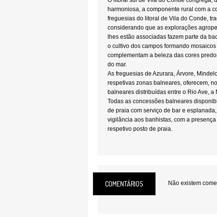
O litoral sul de Vila do Conde congrega,
harmoniosa, a componente rural com a co
freguesias do litoral de Vila do Conde, tr
considerando que as explorações agropec
lhes estão associadas fazem parte da bac
o cultivo dos campos formando mosaicos 
complementam a beleza das cores predom
do mar.
As freguesias de Azurara, Árvore, Mindel
respetivas zonas balneares, oferecem, no
balneares distribuídas entre o Rio Ave, a 
Todas as concessões balneares disponibi
de praia com serviço de bar e esplanada, 
vigilância aos banhistas, com a presenç
respetivo posto de praia.
Local:
Vila do Conde
COMENTÁRIOS
Não existem coment