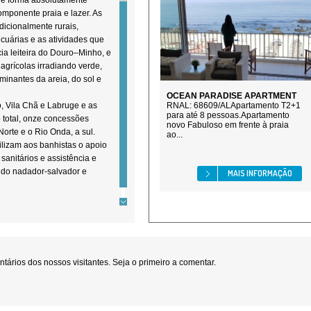
 de forma absolutamente
mponente praia e lazer. As
adicionalmente rurais,
uárias e as atividades que
ia leiteira do Douro–Minho, e
agrícolas irradiando verde,
inantes da areia, do sol e
OCEAN PARADISE APARTMENT
o, Vila Chã e Labruge e as
RNAL: 68609/ALApartamento T2+1
para até 8 pessoas.Apartamento
 total, onze concessões
novo Fabuloso em frente à praia
Norte e o Rio Onda, a sul.
ao...
lizam aos banhistas o apoio
sanitários e assistência e
a do nadador-salvador e
MAIS INFORMAÇÃO
ários dos nossos visitantes. Seja o primeiro a comentar.