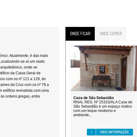
ONDE FICAR
ONDE COMER
órico. Atualmente, é das mais
Localizando-se aí um vasto
 arquitetónico, onde se
fício da Caixa Geral de
ício com os nº 121 a 129, do
çalves da Cruz com os nº 79 a
m edifício revivalista com uma
 às ordens gregas, entre
Casa de São Sebastião
RNAL REG. Nº 25333/ALA Casa de
São Sebastião é um espaço rústico
com um toque moderno e
ambiente...
MAIS INFORMAÇÃO