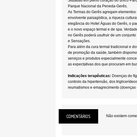
Situadas em pleno coração do único Par
Parque Nacional da Peneda-Gerês.
As Termas do Gerês agregam elementos 
envolvente paisagística, a riqueza cultura
elegância do Hotel Águas do Gerês, o pa
e o novo espaço termal e de spa. Verdade
no Gerês poderá usufruir de um conjunto 
e Sensações.
Para além da cura termal tradicional e d
de promoção da saúde, também dispom
serviços e produtos especialmente conceb
as expectativas dos que procuram em busc
Indicações terapêuticas:
Doenças do fíga
controlo da hipertensão, dos triglicerídeos
reumatismos e emagrecimento (doenças 
das indicações terapêuticas específicas,
melhoram situações de stress e fadiga, s
a depressão.
COMENTÁRIOS
Não existem coment
Técnicas termais:
As Termas do Gerês d
tratamentos e técnicas: Ingestão de águ
bolha de ar hidromassagens
(drenante, relaxamento, reumatismo, etc.