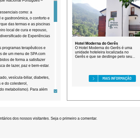
que Nacional Português –
essenciais como: a
l e gastronómica, o conforto e
rque das termas e as piscinas
iro local de cura e repouso,
diversificado de Experiências
Hotel Moderna do Gerês
os programas terapêuticos e
O Hotel Moderna do Gerês é uma
unidade hoteleira localizada no
os de um menu de SPA com
Gerês e que se destinge pelo seu...
idos de forma a satisfazer
a de lazer, paz e bem-estar.
do, vesícula-biliar, diabetes,
MAIS INFORMAÇÃO
 e do colesterol,
do metabolismo). Para além
 as Termas do Gerês
edentarismo e tendência para
ários dos nossos visitantes. Seja o primeiro a comentar.
isponibilizam os seguintes
a banhos de imersão e banhos
) duches de agulheta,