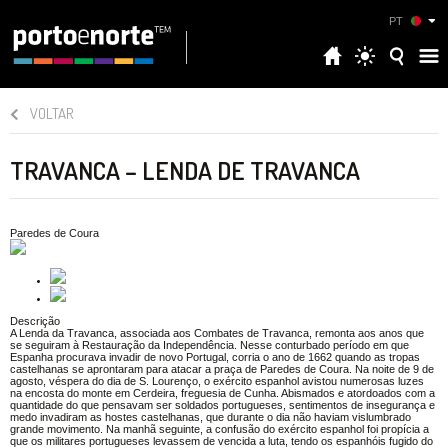
PT
VOLTAR
TRAVANCA – LENDA DE TRAVANCA
Paredes de Coura
Descrição
A Lenda da Travanca, associada aos Combates de Travanca, remonta aos anos que
se seguiram à Restauração da Independência. Nesse conturbado período em que
Espanha procurava invadir de novo Portugal, corria o ano de 1662 quando as tropas
castelhanas se aprontaram para atacar a praça de Paredes de Coura. Na noite de 9 de
agosto, véspera do dia de S. Lourenço, o exército espanhol avistou numerosas luzes
na encosta do monte em Cerdeira, freguesia de Cunha. Abismados e atordoados com a
quantidade do que pensavam ser soldados portugueses, sentimentos de insegurança e
medo invadiram as hostes castelhanas, que durante o dia não haviam vislumbrado
grande movimento. Na manhã seguinte, a confusão do exército espanhol foi propícia a
que os militares portugueses levassem de vencida a luta, tendo os espanhóis fugido do