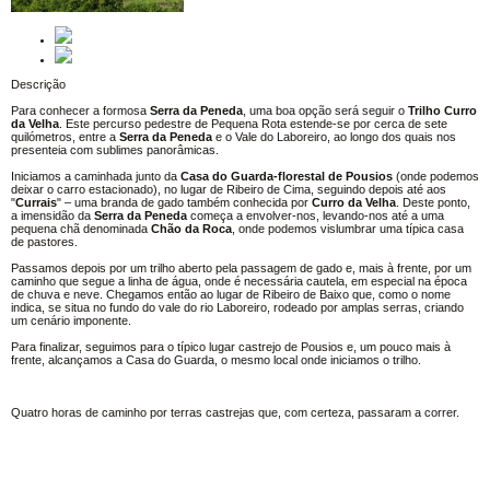
Descrição
Para conhecer a formosa
Serra da Peneda
, uma boa opção será seguir o
Trilho Curro
da Velha
. Este percurso pedestre de Pequena Rota estende-se por cerca de sete
quilómetros, entre a
Serra da Peneda
e o Vale do Laboreiro, ao longo dos quais nos
presenteia com sublimes panorâmicas.
Iniciamos a caminhada junto da
Casa do Guarda-florestal de Pousios
(onde podemos
deixar o carro estacionado), no lugar de Ribeiro de Cima, seguindo depois até aos
"
Currais
" – uma branda de gado também conhecida por
Curro da Velha
. Deste ponto,
a imensidão da
Serra da
Peneda
começa a envolver-nos, levando-nos até a uma
pequena chã denominada
Chão da
Roca
, onde podemos vislumbrar uma típica casa
de pastores.
Passamos depois por um trilho aberto pela passagem de gado e, mais à frente, por um
caminho que segue a linha de água, onde é necessária cautela, em especial na época
de chuva e neve. Chegamos então ao lugar de Ribeiro de Baixo que, como o nome
indica, se situa no fundo do vale do rio Laboreiro, rodeado por amplas serras, criando
um cenário imponente.
Para finalizar, seguimos para o típico lugar castrejo de Pousios e, um pouco mais à
frente, alcançamos a Casa do Guarda, o mesmo local onde iniciamos o trilho.
Quatro horas de caminho por terras castrejas que, com certeza, passaram a correr.