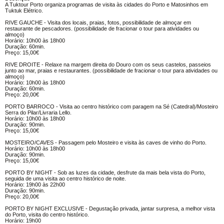
A Tuktour Porto organiza programas de visita às cidades do Porto e Matosinhos em
Tuktuk Elétrico.
RIVE GAUCHE - Visita dos locais, praias, fotos, possibilidade de almoçar em
restaurante de pescadores. (possibilidade de fracionar o tour para atividades ou
almoço)
Horário: 10h00 às 18h00
Duração: 60min.
Preço: 15,00€
RIVE DROITE - Relaxe na margem direita do Douro com os seus castelos, passeios
junto ao mar, praias e restaurantes. (possibilidade de fracionar o tour para atividades ou
almoço)
Horário: 10h00 às 18h00
Duração: 60min.
Preço: 20,00€
PORTO BARROCO - Visita ao centro histórico com paragem na Sé (Catedral)/Mosteiro
Serra do Pilar/Livraria Lello.
Horário: 10h00 às 18h00
Duração: 90min.
Preço: 15,00€
MOSTEIRO/CAVES - Passagem pelo Mosteiro e visita às caves de vinho do Porto.
Horário: 10h00 às 18h00
Duração: 90min.
Preço: 15,00€
PORTO BY NIGHT - Sob as luzes da cidade, desfrute da mais bela vista do Porto,
seguida de uma visita ao centro histórico de noite.
Horário: 19h00 às 22h00
Duração: 90min.
Preço: 20,00€
PORTO BY NIGHT EXCLUSIVE - Degustação privada, jantar surpresa, a melhor vista
do Porto, visita do centro histórico.
Horário: 19h00