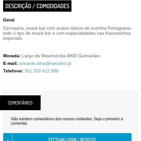
DESCRIÇÃO / COMODIDADES
Geral
Cervejaria, snack bar com pratos típicos de cozinha Portuguesa,
todo o tipo de snack bar e com especialidades nas francesinhas
especiais.
Morada:
Largo da Misericórdia 4800 Guimarães
E-mail:
aricardo.silva@netcabo.pt
Telefone:
351 253 412 998
COMENTÁRIOS
Não existem comentários dos nossos visitantes. Seja o primeiro a
comentar.