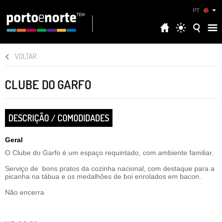
PT
VOLTAR
CLUBE DO GARFO
DESCRIÇÃO / COMODIDADES
Geral
O Clube do Garfo é um espaço requintado, com ambiente familiar.
Serviço de bons pratos da cozinha nacional, com destaque para a
picanha na tábua e os medalhões de boi enrolados em bacon.
Não encerra