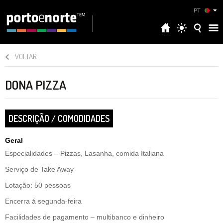
PT
VOLTAR
DONA PIZZA
DESCRIÇÃO / COMODIDADES
Geral
Especialidades – Pizzas, Lasanha, comida Italiana
Serviço de Take Away
Lotação: 50 pessoas
Encerra á segunda-feira
Facilidades de pagamento – multibanco e dinheiro