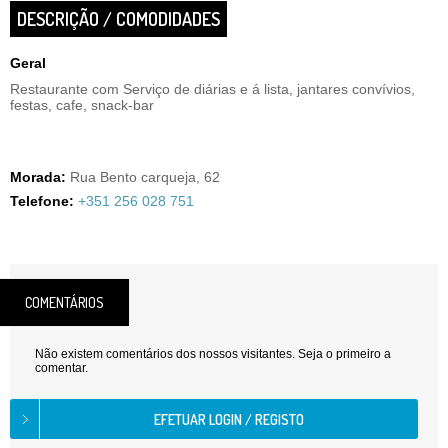
DESCRIÇÃO / COMODIDADES
Geral
Restaurante com Serviço de diárias e á lista, jantares convívios,
festas, cafe, snack-bar
Morada:
Rua Bento carqueja, 62
Telefone:
+351 256 028 751
COMENTÁRIOS
Não existem comentários dos nossos visitantes. Seja o primeiro a
comentar.