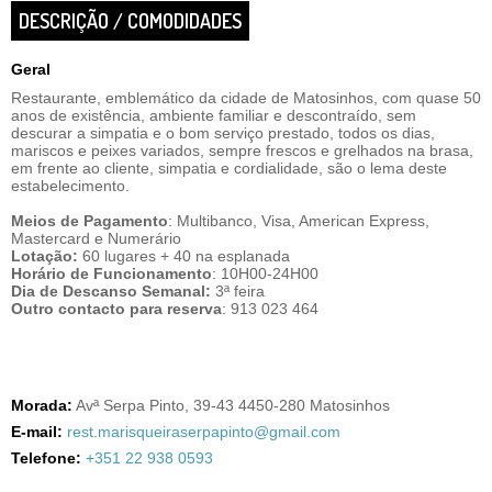
DESCRIÇÃO / COMODIDADES
Geral
Restaurante, emblemático da cidade de Matosinhos, com quase 50
anos de existência, ambiente familiar e descontraído, sem
descurar a simpatia e o bom serviço prestado, todos os dias,
mariscos e peixes variados, sempre frescos e grelhados na brasa,
em frente ao cliente, simpatia e cordialidade, são o lema deste
estabelecimento.
Meios de Pagamento
: Multibanco, Visa, American Express,
Mastercard e Numerário
Lotação:
60 lugares + 40 na esplanada
Horário de Funcionamento
: 10H00-24H00
Dia de Descanso Semanal:
3ª feira
Outro contacto para reserva
: 913 023 464
Morada:
Avª Serpa Pinto, 39-43 4450-280 Matosinhos
E-mail:
rest.marisqueiraserpapinto@gmail.com
Telefone:
+351 22 938 0593