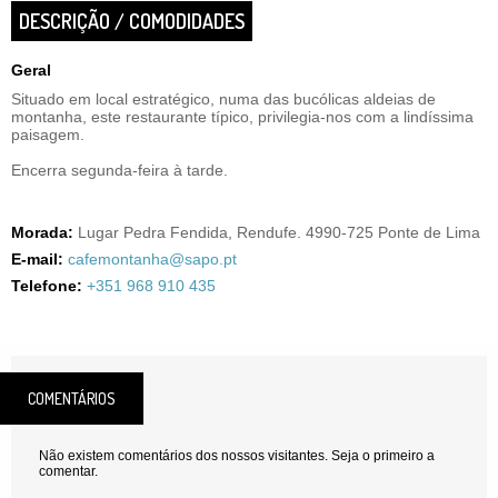
DESCRIÇÃO / COMODIDADES
Geral
Situado em local estratégico, numa das bucólicas aldeias de
montanha, este restaurante típico, privilegia-nos com a lindíssima
paisagem.
Encerra segunda-feira à tarde.
Morada:
Lugar Pedra Fendida, Rendufe. 4990-725 Ponte de Lima
E-mail:
cafemontanha@sapo.pt
Telefone:
+351 968 910 435
COMENTÁRIOS
Não existem comentários dos nossos visitantes. Seja o primeiro a
comentar.