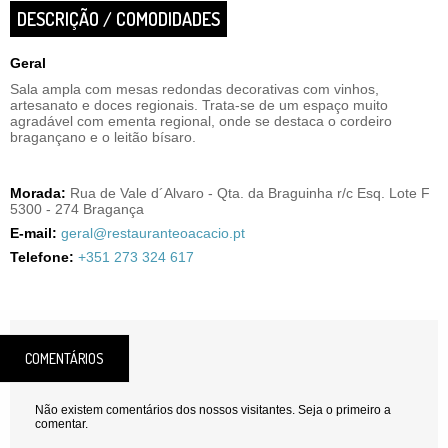
DESCRIÇÃO / COMODIDADES
Geral
Sala ampla com mesas redondas decorativas com vinhos,
artesanato e doces regionais. Trata-se de um espaço muito
agradável com ementa regional, onde se destaca o cordeiro
bragançano e o leitão bísaro.
Morada:
Rua de Vale d´Alvaro - Qta. da Braguinha r/c Esq. Lote F
5300 - 274 Bragança
E-mail:
geral@restauranteoacacio.pt
Telefone:
+351 273 324 617
COMENTÁRIOS
Não existem comentários dos nossos visitantes. Seja o primeiro a
comentar.