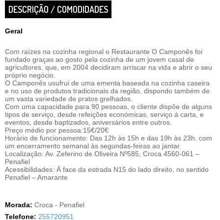
DESCRIÇÃO / COMODIDADES
Geral
Com raízes na cozinha regional o Restaurante O Camponês foi
fundado graças ao gosto pela cozinha de um jovem casal de
agricultores, que, em 2004 decidiram arriscar na vida e abrir o seu
próprio negócio.
O Camponês usufrui de uma ementa baseada na cozinha caseira
e no uso de produtos tradicionais da região, dispondo também de
um vasta variedade de pratos grelhados.
Com uma capacidade para 90 pessoas, o cliente dispõe de alguns
tipos de serviço, desde refeições económicas, serviço á carta, e
eventos, desde baptizados, aniversários entre outros.
Preço médio por pessoa:15€/20€
Horário de funcionamento: Das 12h às 15h e das 19h às 23h, com
um encerramento semanal às segundas-feiras ao jantar.
Localização: Av. Zeferino de Oliveira Nº585, Croca 4560-061 –
Penafiel
Acessibilidades: Á face da estrada N15 do lado direito, no sentido
Penafiel – Amarante
Morada:
Croca - Penafiel
Telefone:
255720951