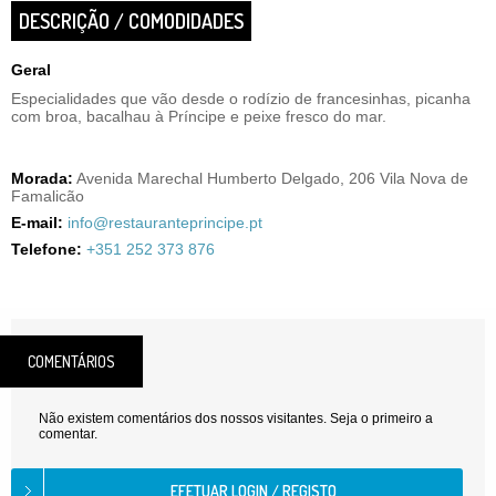
DESCRIÇÃO / COMODIDADES
Geral
Especialidades que vão desde o rodízio de francesinhas, picanha
com broa, bacalhau à Príncipe e peixe fresco do mar.
Morada:
Avenida Marechal Humberto Delgado, 206 Vila Nova de
Famalicão
E-mail:
info@restauranteprincipe.pt
Telefone:
+351 252 373 876
COMENTÁRIOS
Não existem comentários dos nossos visitantes. Seja o primeiro a
comentar.