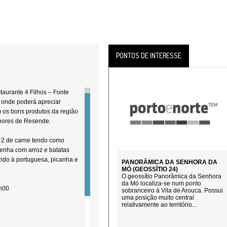
PONTOS DE INTERESSE
aurante 4 Filhos – Fonte
 onde poderá apreciar
 os bons produtos da região
abores de Resende.
e 2 de carne tendo como
lenha com arroz e batatas
ido à portuguesa, picanha e
PANORÂMICA DA SENHORA DA
MÓ (GEOSSÍTIO 24)
O geossítio Panorâmica da Senhora
da Mó localiza-se num ponto
h00
sobranceiro à Vila de Arouca. Possui
uma posição muito central
relativamente ao território...