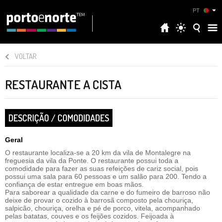
PT
VOLTAR
RESTAURANTE A CISTA
DESCRIÇÃO / COMODIDADES
Geral
O restaurante localiza-se a 20 km da vila de Montalegre na
freguesia da vila da Ponte. O restaurante possui toda a
comodidade para fazer as suas refeições de cariz social, pois
possui uma sala para 60 pessoas e um salão para 200. Tendo a
confiança de estar entregue em boas mãos.
Para saborear a qualidade da carne e do fumeiro de barroso não
deixe de provar o cozido à barrosã composto pela chouriça,
salpicão, chouriça, orelha e pé de porco, vitela, acompanhado
pelas batatas, couves e os feijões cozidos. Feijoada à