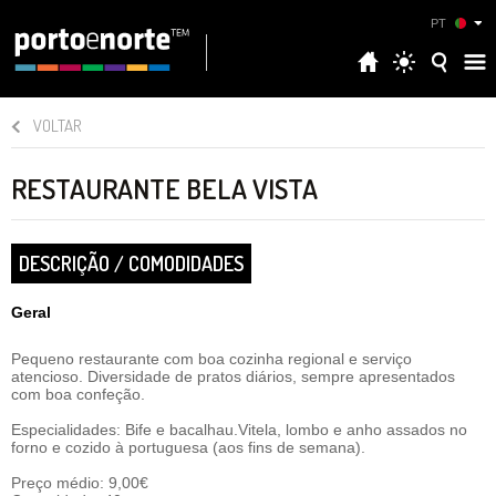
PT
VOLTAR
RESTAURANTE BELA VISTA
DESCRIÇÃO / COMODIDADES
Geral
Pequeno restaurante com boa cozinha regional e serviço
atencioso. Diversidade de pratos diários, sempre apresentados
com boa confeção.
Especialidades: Bife e bacalhau.Vitela, lombo e anho assados no
forno e cozido à portuguesa (aos fins de semana).
Preço médio: 9,00€