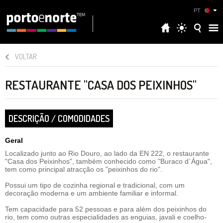
PT
VOLTAR
RESTAURANTE "CASA DOS PEIXINHOS"
DESCRIÇÃO / COMODIDADES
Geral
Localizado junto ao Rio Douro, ao lado da EN 222, o restaurante
"Casa dos Peixinhos", também conhecido como "Buraco d`Água",
tem como principal atracção os "peixinhos do rio".
Possui um tipo de cozinha regional e tradicional, com um
decoração moderna e um ambiente familiar e informal.
Tem capacidade para 52 pessoas e para além dos peixinhos do
rio, tem como outras especialidades as enguias, javali e coelho-