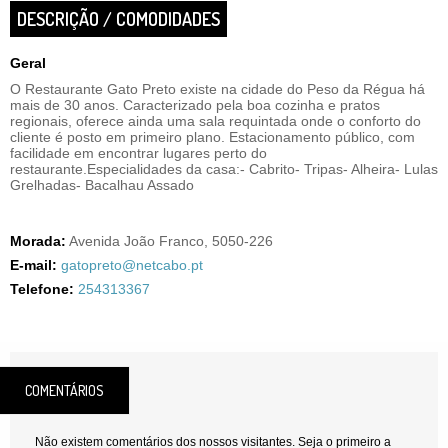
DESCRIÇÃO / COMODIDADES
Geral
O Restaurante Gato Preto existe na cidade do Peso da Régua há
mais de 30 anos. Caracterizado pela boa cozinha e pratos
regionais, oferece ainda uma sala requintada onde o conforto do
cliente é posto em primeiro plano. Estacionamento público, com
facilidade em encontrar lugares perto do
restaurante.Especialidades da casa:- Cabrito- Tripas- Alheira- Lulas
Grelhadas- Bacalhau Assado
Morada:
Avenida João Franco, 5050-226
E-mail:
gatopreto@netcabo.pt
Telefone:
254313367
COMENTÁRIOS
Não existem comentários dos nossos visitantes. Seja o primeiro a