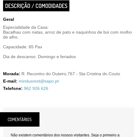
DESCRIÇÃO / COMODIDADES
Geral
Especialidade da Casa:
Bacalhau com natas, arroz de pato e naquinhos de boi com molho
de alho.
Capacidade: 65 Pax
Dia de descanso: Domingo e feriados
Morada:
R. Recontro do Outeiro,767 - Sta Cristina do Couto
E-mail:
mindusrest@sapo.pt
Telefone:
962 926 626
COMENTÁRIOS
Não existem comentários dos nossos visitantes. Seja o primeiro a