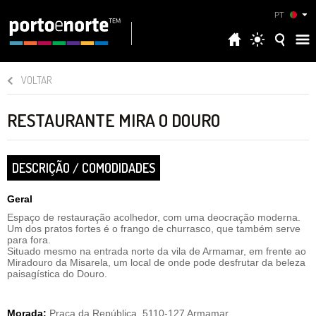
PT
VOLTAR
RESTAURANTE MIRA O DOURO
DESCRIÇÃO / COMODIDADES
Geral
Espaço de restauração acolhedor, com uma deocração moderna.
Um dos pratos fortes é o frango de churrasco, que também serve
para fora.
Situado mesmo na entrada norte da vila de Armamar, em frente ao
Miradouro da Misarela, um local de onde pode desfrutar da beleza
paisagística do Douro.
Morada:
Praça da República, 5110-127 Armamar