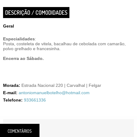
DESCRIÇÃO / COMODIDADES
Geral
Especialidades
:
Posta, costeleta de vitela, bacalhau de cebolada com camarão,
polvo grelhado e francesinha.
Encerra ao Sábado.
Morada:
Estrada Nacional 220 | Carvalhal | Felgar
E-mail:
antoniomanuelbotelho@hotmail.com
Telefone:
933661336
COMENTÁRIOS