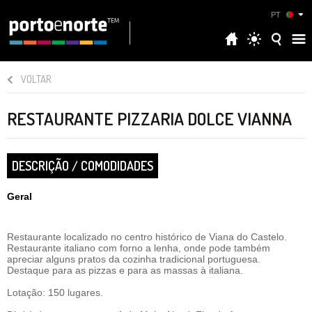
PT
VOLTAR
RESTAURANTE PIZZARIA DOLCE VIANNA
DESCRIÇÃO / COMODIDADES
Geral
Restaurante localizado no centro histórico de Viana do Castelo.
Restaurante italiano com forno a lenha, onde pode também
apreciar alguns pratos da cozinha tradicional portuguesa.
Destaque para as pizzas e para as massas à italiana.
Lotação: 150 lugares.