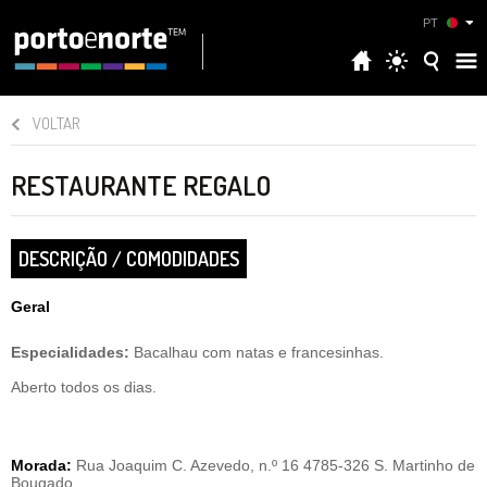
PT
VOLTAR
RESTAURANTE REGALO
DESCRIÇÃO / COMODIDADES
Geral
Especialidades:
Bacalhau com natas e francesinhas.
Aberto todos os dias.
Morada:
Rua Joaquim C. Azevedo, n.º 16 4785-326 S. Martinho de
Bougado