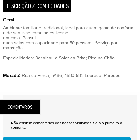
DESCRIÇÃO / COMODIDADES
Geral
Ambiente familiar e tradicional, ideal para quem gosta de conforto
e de sentir-se como se estivesse
em casa. Possui
duas salas com capacidade para 50 pessoas. Serviço por
marcação.
Especialidades: Bacalhau à Solar da Brita; Pica no Chão
Morada:
Rua da Forca, nº 86, 4580-581 Louredo, Paredes
COMENTÁRIOS
Não existem comentários dos nossos visitantes. Seja o primeiro a
comentar.