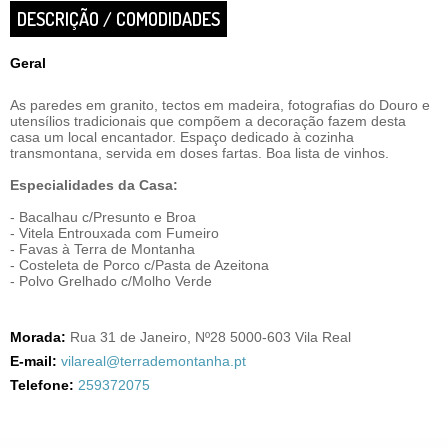
DESCRIÇÃO / COMODIDADES
Geral
As paredes em granito, tectos em madeira, fotografias do Douro e
utensílios tradicionais que compõem a decoração fazem desta
casa um local encantador. Espaço dedicado à cozinha
transmontana, servida em doses fartas. Boa lista de vinhos.
Especialidades da Casa:
- Bacalhau c/Presunto e Broa
- Vitela Entrouxada com Fumeiro
- Favas à Terra de Montanha
- Costeleta de Porco c/Pasta de Azeitona
- Polvo Grelhado c/Molho Verde
Morada:
Rua 31 de Janeiro, Nº28 5000-603 Vila Real
E-mail:
vilareal@terrademontanha.pt
Telefone:
259372075