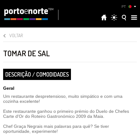
PT
VOLTAR
TOMAR DE SAL
DESCRIÇÃO / COMODIDADES
Geral
Um restaurante despretensioso, muito simpático e com uma
cozinha excelente!
Este restaurante ganhou o primeiro prémio do Duelo de Chefes
Carte d'Or do Roteiro Gastronómico 2009 da Maia.
Chef Graça Negrais mais palavras para quê? Se tiver
oportunidade, experimente!