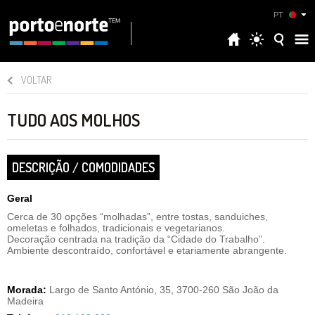
PT
VOLTAR
TUDO AOS MOLHOS
DESCRIÇÃO / COMODIDADES
Geral
Cerca de 30 opções “molhadas”, entre tostas, sanduiches,
omeletas e folhados, tradicionais e vegetarianos.
Decoração centrada na tradição da “Cidade do Trabalho”.
Ambiente descontraído, confortável e etariamente abrangente.
Morada:
Largo de Santo António, 35, 3700-260 São João da
Madeira