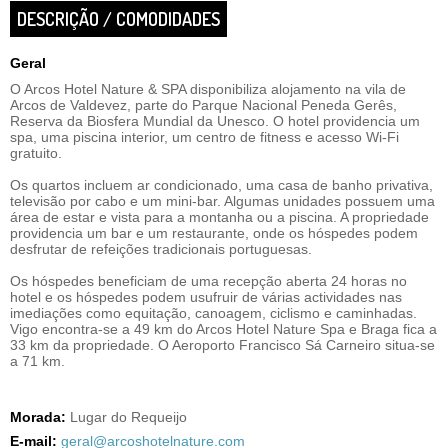
DESCRIÇÃO / COMODIDADES
Geral
O Arcos Hotel Nature & SPA disponibiliza alojamento na vila de
Arcos de Valdevez, parte do Parque Nacional Peneda Gerês,
Reserva da Biosfera Mundial da Unesco. O hotel providencia um
spa, uma piscina interior, um centro de fitness e acesso Wi-Fi
gratuito.
Os quartos incluem ar condicionado, uma casa de banho privativa,
televisão por cabo e um mini-bar. Algumas unidades possuem uma
área de estar e vista para a montanha ou a piscina. A propriedade
providencia um bar e um restaurante, onde os hóspedes podem
desfrutar de refeições tradicionais portuguesas.
Os hóspedes beneficiam de uma recepção aberta 24 horas no
hotel e os hóspedes podem usufruir de várias actividades nas
imediações como equitação, canoagem, ciclismo e caminhadas.
Vigo encontra-se a 49 km do Arcos Hotel Nature Spa e Braga fica a
33 km da propriedade. O Aeroporto Francisco Sá Carneiro situa-se
a 71 km.
Morada:
Lugar do Requeijo
E-mail:
geral@arcoshotelnature.com