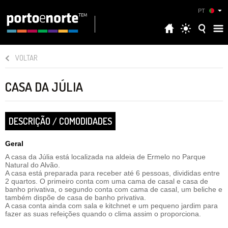
PT
VOLTAR
CASA DA JÚLIA
DESCRIÇÃO / COMODIDADES
Geral
A casa da Júlia está localizada na aldeia de Ermelo no Parque
Natural do Alvão.
A casa está preparada para receber até 6 pessoas, divididas entre
2 quartos. O primeiro conta com uma cama de casal e casa de
banho privativa, o segundo conta com cama de casal, um beliche e
também dispõe de casa de banho privativa.
A casa conta ainda com sala e kitchnet e um pequeno jardim para
fazer as suas refeições quando o clima assim o proporciona.