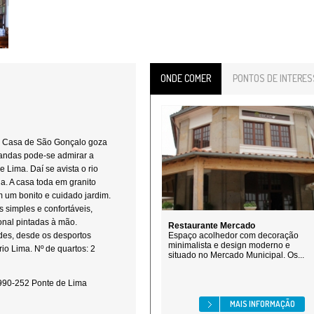
ONDE COMER
PONTOS DE INTERES
 a Casa de São Gonçalo goza
randas pode-se admirar a
 Lima. Daí se avista o rio
a. A casa toda em granito
m um bonito e cuidado jardim.
es simples e confortáveis,
nal pintadas à mão.
Restaurante Mercado
ades, desde os desportos
Espaço acolhedor com decoração
minimalista e design moderno e
io Lima. Nº de quartos: 2
situado no Mercado Municipal. Os...
4990-252 Ponte de Lima
MAIS INFORMAÇÃO