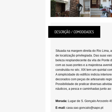
DESCRIÇÃO / COMODIDADES
Situada na margem direita do Rio Lima,
de localização privilegiada. Das suas va
beleza resplandecente da vila de Ponte de
com as suas pontes e a majestosa avenid
construída no séc. XIX tem um quintal co
A simplicidade do edifício indicia interior
decorados com peças de artesanato regio
Possibilidade de praticar diversas ativid
náuticos, a pesca e caminhadas junto ao r
Morada:
Lugar de S. Gonçalo Arcozelo 
E-mail:
casa.sao.goncalo@sapo.pt