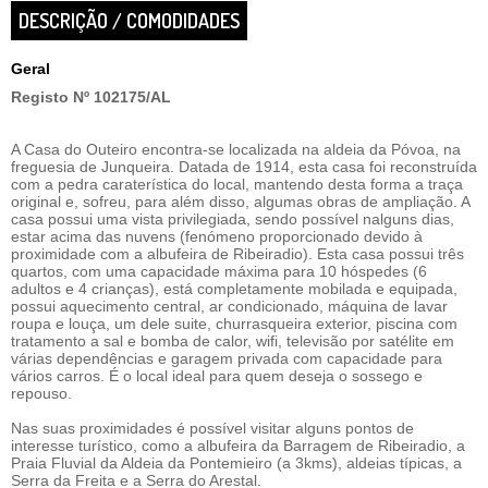
DESCRIÇÃO / COMODIDADES
Geral
Registo Nº 102175/AL
A Casa do Outeiro encontra-se localizada na aldeia da Póvoa, na
freguesia de Junqueira. Datada de 1914, esta casa foi reconstruída
com a pedra caraterística do local, mantendo desta forma a traça
original e, sofreu, para além disso, algumas obras de ampliação. A
casa possui uma vista privilegiada, sendo possível nalguns dias,
estar acima das nuvens (fenómeno proporcionado devido à
proximidade com a albufeira de Ribeiradio). Esta casa possui três
quartos, com uma capacidade máxima para 10 hóspedes (6
adultos e 4 crianças), está completamente mobilada e equipada,
possui aquecimento central, ar condicionado, máquina de lavar
roupa e louça, um dele suite, churrasqueira exterior, piscina com
tratamento a sal e bomba de calor, wifi, televisão por satélite em
várias dependências e garagem privada com capacidade para
vários carros. É o local ideal para quem deseja o sossego e
repouso.
Nas suas proximidades é possível visitar alguns pontos de
interesse turístico, como a albufeira da Barragem de Ribeiradio, a
Praia Fluvial da Aldeia da Pontemieiro (a 3kms), aldeias típicas, a
Serra da Freita e a Serra do Arestal.