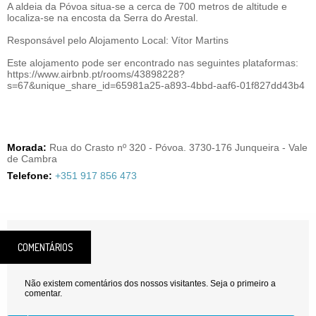
A aldeia da Póvoa situa-se a cerca de 700 metros de altitude e
localiza-se na encosta da Serra do Arestal.
Responsável pelo Alojamento Local: Vítor Martins
Este alojamento pode ser encontrado nas seguintes plataformas:
https://www.airbnb.pt/rooms/43898228?
s=67&unique_share_id=65981a25-a893-4bbd-aaf6-01f827dd43b4
Morada:
Rua do Crasto nº 320 - Póvoa. 3730-176 Junqueira - Vale
de Cambra
Telefone:
+351 917 856 473
COMENTÁRIOS
Não existem comentários dos nossos visitantes. Seja o primeiro a
comentar.