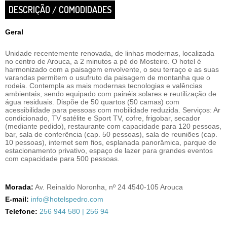
DESCRIÇÃO / COMODIDADES
Geral
Unidade recentemente renovada, de linhas modernas, localizada
no centro de Arouca, a 2 minutos a pé do Mosteiro. O hotel é
harmonizado com a paisagem envolvente, o seu terraço e as suas
varandas permitem o usufruto da paisagem de montanha que o
rodeia. Contempla as mais modernas tecnologias e valências
ambientais, sendo equipado com painéis solares e reutilização de
água residuais. Dispõe de 50 quartos (50 camas) com
acessibilidade para pessoas com mobilidade reduzida. Serviços: Ar
condicionado, TV satélite e Sport TV, cofre, frigobar, secador
(mediante pedido), restaurante com capacidade para 120 pessoas,
bar, sala de conferência (cap. 50 pessoas), sala de reuniões (cap.
10 pessoas), internet sem fios, esplanada panorâmica, parque de
estacionamento privativo, espaço de lazer para grandes eventos
com capacidade para 500 pessoas.
Morada:
Av. Reinaldo Noronha, nº 24 4540-105 Arouca
E-mail:
info@hotelspedro.com
Telefone:
256 944 580 | 256 94