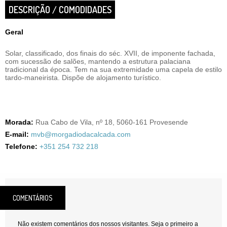
DESCRIÇÃO / COMODIDADES
Geral
Solar, classificado, dos finais do séc. XVII, de imponente fachada,
com sucessão de salões, mantendo a estrutura palaciana
tradicional da época. Tem na sua extremidade uma capela de estilo
tardo-maneirista. Dispõe de alojamento turístico.
Morada:
Rua Cabo de Vila, nº 18, 5060-161 Provesende
E-mail:
mvb@morgadiodacalcada.com
Telefone:
+351 254 732 218
COMENTÁRIOS
Não existem comentários dos nossos visitantes. Seja o primeiro a