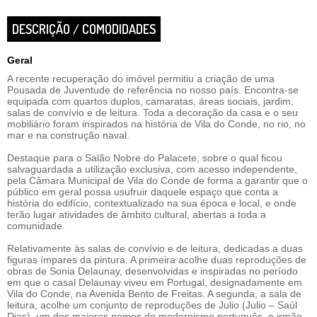
DESCRIÇÃO / COMODIDADES
Geral
A recente recuperação do imóvel permitiu a criação de uma
Pousada de Juventude de referência no nosso país. Encontra-se
equipada com quartos duplos, camaratas, áreas sociais, jardim,
salas de convívio e de leitura. Toda a decoração da casa e o seu
mobiliário foram inspirados na história de Vila do Conde, no rio, no
mar e na construção naval.
Destaque para o Salão Nobre do Palacete, sobre o qual ficou
salvaguardada a utilização exclusiva, com acesso independente,
pela Câmara Municipal de Vila do Conde de forma a garantir que o
público em geral possa usufruir daquele espaço que conta a
história do edifício, contextualizado na sua época e local, e onde
terão lugar atividades de âmbito cultural, abertas a toda a
comunidade.
Relativamente às salas de convívio e de leitura, dedicadas a duas
figuras ímpares da pintura. A primeira acolhe duas reproduções de
obras de Sonia Delaunay, desenvolvidas e inspiradas no período
em que o casal Delaunay viveu em Portugal, designadamente em
Vila do Conde, na Avenida Bento de Freitas. A segunda, a sala de
leitura, acolhe um conjunto de reproduções de Julio (Julio – Saúl
Dias), um dos maiores nomes do modernismo português, e irmão