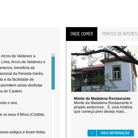
ONDE COMER
PONTOS DE INTERES
e Arcos de Valdevez a
e Lima, Arcos de Valdevez e
amenos, beneficia da
acional da Peneda-Gerês,
da e da facilidade de
permitem ainda desfrutar
na do Castelo.
Monte da Madalena Restaurante
todo o ano.
Monte da Madalena Restaurante é
projeto ambicioso... É, uma história
que começa pelo desejo mais...
 os seus 4 filhos (Clotilde,
exos antigos e foram feitas
MAIS INFORMAÇÃO