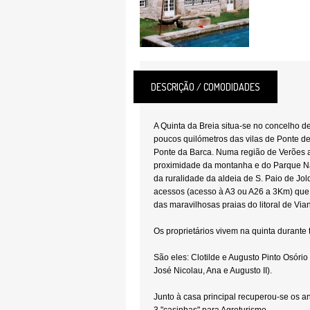
DESCRIÇÃO / COMODIDADES
A Quinta da Breia situa-se no concelho d
poucos quilómetros das vilas de Ponte d
Ponte da Barca. Numa região de Verões 
proximidade da montanha e do Parque N
da ruralidade da aldeia de S. Paio de Jol
acessos (acesso à A3 ou A26 a 3Km) que 
das maravilhosas praias do litoral de Via
Os proprietários vivem na quinta durante 
São eles: Clotilde e Augusto Pinto Osório e
José Nicolau, Ana e Augusto II).
Junto à casa principal recuperou-se os an