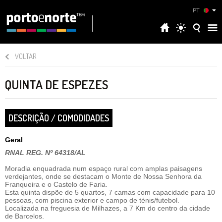
PT
VOLTAR
QUINTA DE ESPEZES
DESCRIÇÃO / COMODIDADES
Geral
RNAL REG. Nº 64318/AL
Moradia enquadrada num espaço rural com amplas paisagens
verdejantes, onde se destacam o Monte de Nossa Senhora da
Franqueira e o Castelo de Faria.
Esta quinta dispõe de 5 quartos, 7 camas com capacidade para 10
pessoas, com piscina exterior e campo de ténis/futebol.
Localizada na freguesia de Milhazes, a 7 Km do centro da cidade
de Barcelos.