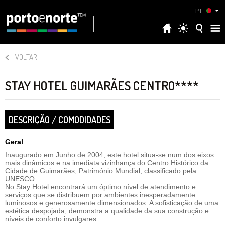
PT
VOLTAR
STAY HOTEL GUIMARÃES CENTRO****
DESCRIÇÃO / COMODIDADES
Geral
Inaugurado em Junho de 2004, este hotel situa-se num dos eixos
mais dinâmicos e na imediata vizinhança do Centro Histórico da
Cidade de Guimarães, Património Mundial, classificado pela
UNESCO.
No Stay Hotel encontrará um óptimo nível de atendimento e
serviços que se distribuem por ambientes inesperadamente
luminosos e generosamente dimensionados. A sofisticação de uma
estética despojada, demonstra a qualidade da sua construção e
níveis de conforto invulgares.