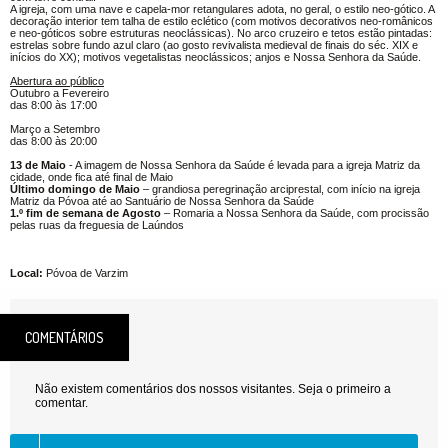
A igreja, com uma nave e capela-mor retangulares adota, no geral, o estilo neo-gótico. A
decoração interior tem talha de estilo eclético (com motivos decorativos neo-românicos
e neo-góticos sobre estruturas neoclássicas). No arco cruzeiro e tetos estão pintadas:
estrelas sobre fundo azul claro (ao gosto revivalista medieval de finais do séc. XIX e
inícios do XX); motivos vegetalistas neoclássicos; anjos e Nossa Senhora da Saúde.
Abertura ao público
Outubro a Fevereiro
das 8:00 às 17:00
Março a Setembro
das 8:00 às 20:00
13 de Maio
- A imagem de Nossa Senhora da Saúde é levada para a igreja Matriz da
cidade, onde fica até final de Maio
Último domingo de Maio
– grandiosa peregrinação arciprestal, com início na igreja
Matriz da Póvoa até ao Santuário de Nossa Senhora da Saúde
1.º fim de semana de Agosto
– Romaria a Nossa Senhora da Saúde, com procissão
pelas ruas da freguesia de Laúndos
Local:
Póvoa de Varzim
COMENTÁRIOS
Não existem comentários dos nossos visitantes. Seja o primeiro a
comentar.