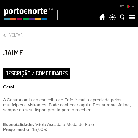
PT
VOLTAR
JAIME
DESCRIÇÃO / COMODIDADES
Geral
A Gastronomia do concelho de Fafe é muito apreciada pelos
munícipes e visitantes. Pode conhecer aqui o Restaurante Jaime,
sempre ao seu dispor, pronto para o receber.
Especialidade:
Vitela Assada à Moda de Fafe
Preço médio:
15,00 €