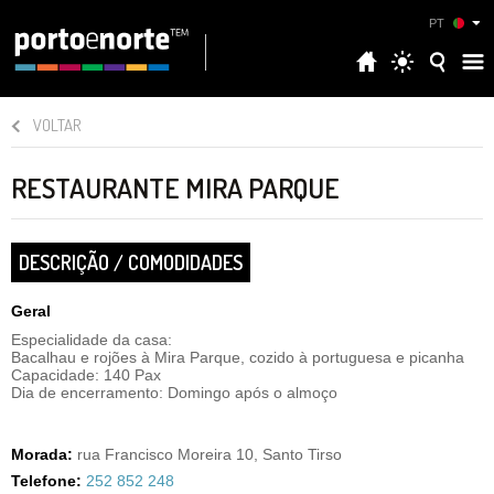
PT
VOLTAR
RESTAURANTE MIRA PARQUE
DESCRIÇÃO / COMODIDADES
Geral
Especialidade da casa:
Bacalhau e rojões à Mira Parque, cozido à portuguesa e picanha
Capacidade: 140 Pax
Dia de encerramento: Domingo após o almoço
Morada:
rua Francisco Moreira 10, Santo Tirso
Telefone:
252 852 248